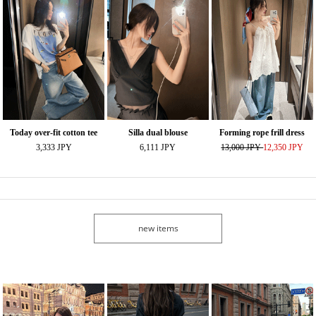
Today over-fit cotton tee
Silla dual blouse
Forming rope frill dress
3,333 JPY
6,111 JPY
13,000 JPY
12,350 JPY
new items