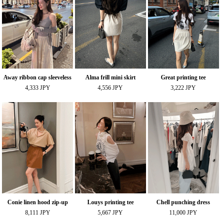
Away ribbon cap sleeveless
Alma frill mini skirt
Great printing tee
4,333 JPY
4,556 JPY
3,222 JPY
Conie linen hood zip-up
Louys printing tee
Chell punching dress
8,111 JPY
5,667 JPY
11,000 JPY