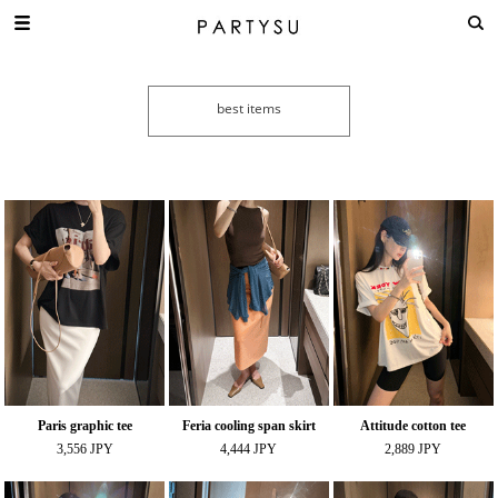
Paris graphic tee
Feria cooling span skirt
Attitude cotton tee
3,556 JPY
4,444 JPY
2,889 JPY