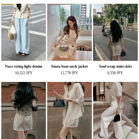
Nuss string light denim
Jenna boat-neck jacket
Soul wrap mini skirt
10,222 JPY
12,778 JPY
6,556 JPY