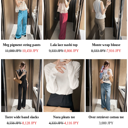
Meg pigment string pants
Lala lace nashi top
Monte wrap blouse
11,000 JPY
10,450 JPY
9,333 JPY
8,866 JPY
8,333 JPY
7,916 JPY
Torre wide band slacks
Nora pleats tee
Over retriever cotton tee
8,556 JPY
8,128 JPY
4,333 JPY
4,116 JPY
3,000 JPY