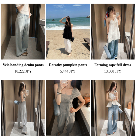
Vela banding denim pants
Dorothy pumpkin pants
Forming rope frill dress
10,222 JPY
5,444 JPY
13,000 JPY