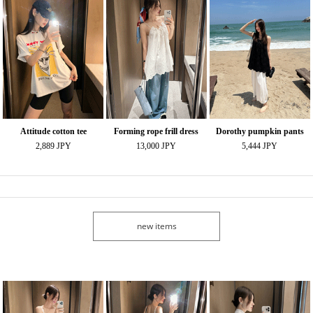
Attitude cotton tee
Forming rope frill dress
Dorothy pumpkin pants
2,889 JPY
13,000 JPY
5,444 JPY
new items