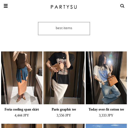
Feria cooling span skirt
Paris graphic tee
Today over-fit cotton tee
4,444 JPY
3,556 JPY
3,333 JPY