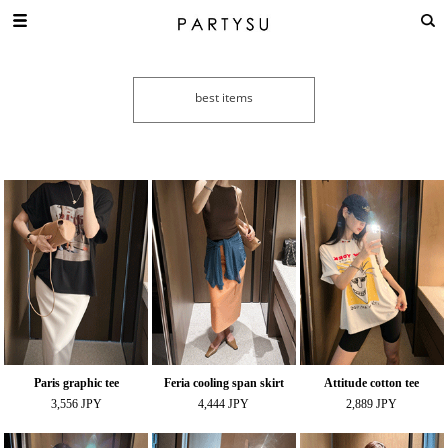
Paris graphic tee
Feria cooling span skirt
Attitude cotton tee
3,556 JPY
4,444 JPY
2,889 JPY