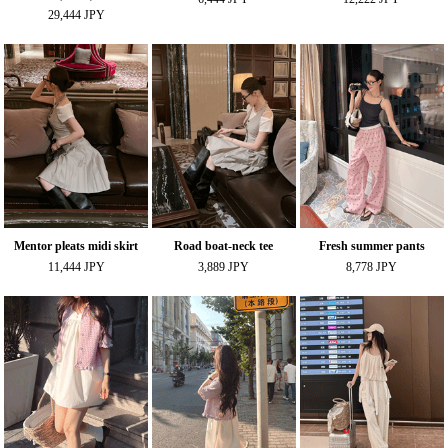
29,444 JPY
Mentor pleats midi skirt
Road boat-neck tee
Fresh summer pants
11,444 JPY
3,889 JPY
8,778 JPY