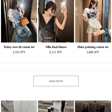
Today over-fit cotton tee
Silla dual blouse
Hoke printing cotton tee
3,333 JPY
6,111 JPY
3,000 JPY
new items