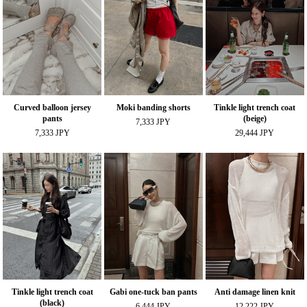
Curved balloon jersey
Moki banding shorts
Tinkle light trench coat
pants
(beige)
7,333 JPY
7,333 JPY
29,444 JPY
Tinkle light trench coat
Gabi one-tuck ban pants
Anti damage linen knit
(black)
6,444 JPY
12,222 JPY