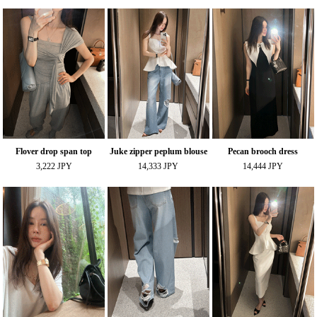
Flover drop span top
Juke zipper peplum blouse
Pecan brooch dress
3,222 JPY
14,333 JPY
14,444 JPY