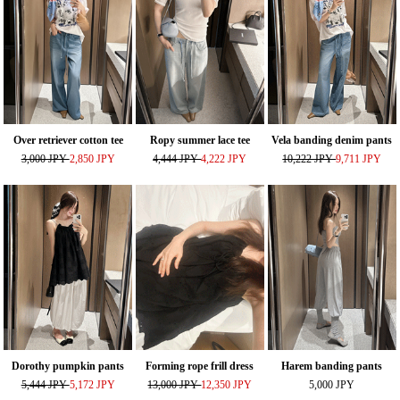
Over retriever cotton tee
Ropy summer lace tee
Vela banding denim pants
3,000 JPY
2,850 JPY
4,444 JPY
4,222 JPY
10,222 JPY
9,711 JPY
Dorothy pumpkin pants
Forming rope frill dress
Harem banding pants
5,444 JPY
5,172 JPY
13,000 JPY
12,350 JPY
5,000 JPY