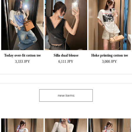
Today over-fit cotton tee
Silla dual blouse
Hoke printing cotton tee
3,333 JPY
6,111 JPY
3,000 JPY
new items