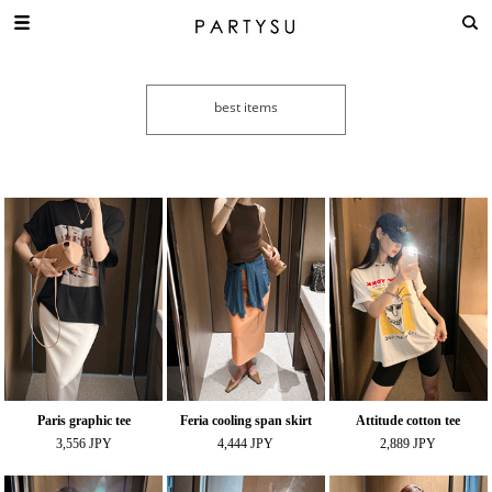
Paris graphic tee
Feria cooling span skirt
Attitude cotton tee
3,556 JPY
4,444 JPY
2,889 JPY