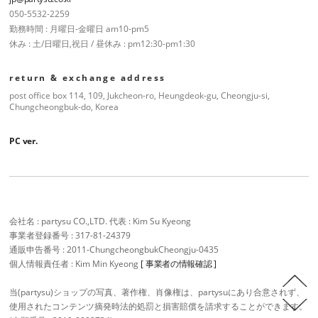
050-5532-2259
勤務時間 : 月曜日-金曜日 am10-pm5
休み : 土/日曜日,祝日 / 昼休み : pm12:30-pm1:30
return & exchange address
post office box 114, 109, Jukcheon-ro, Heungdeok-gu, Cheongju-si,
Chungcheongbuk-do, Korea
PC ver.
会社名 : partysu CO.,LTD. 代表 : Kim Su Kyeong
事業者登録番号 : 317-81-24379
通販申告番号 : 2011-ChungcheongbukCheongju-0435
個人情報責任者 : Kim Min Kyeong
[ 事業者の情報確認 ]
当(partysu)ショップの写真、著作権、肖像権は、partysuにあり合意されず、
使用されたコンテンツ摘発時法的処罰と損害賠償を請求することができます。