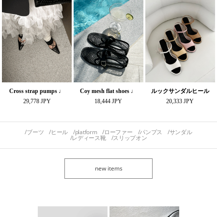
Cross strap pumps ♩
Coy mesh flat shoes ♩
ルックサンダルヒール
29,778 JPY
18,444 JPY
20,333 JPY
ブーツ
ヒール
platform
ローファー
パンプス
サンダル
レディース靴
スリップオン
new items