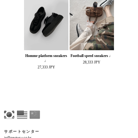
Homme platform sneakers
Football speed sneakers ♩
♩
28,333 JPY
27,333 JPY
サポートセンター
jp@partysu.co.kr