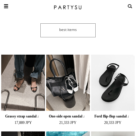
Grassy strap sandal ♩
One-side open sandal ♩
Ford flip-flop sandal ♩
17,889 JPY
21,333 JPY
20,333 JPY