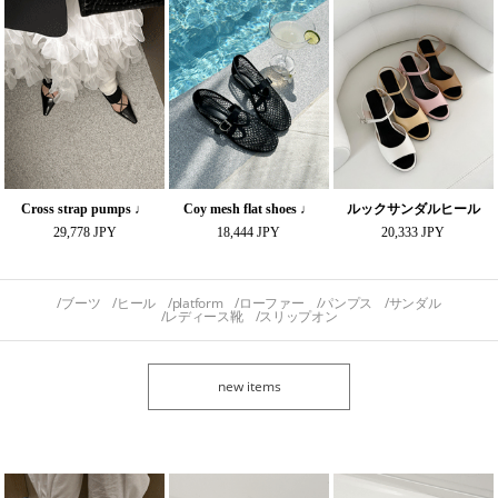
Cross strap pumps ♩
Coy mesh flat shoes ♩
ルックサンダルヒール
29,778 JPY
18,444 JPY
20,333 JPY
ブーツ
ヒール
platform
ローファー
パンプス
サンダル
レディース靴
スリップオン
new items