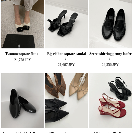
Twotone square flat ♩
Big ribbon square sandal
Secret shirring penny loafer
♩
♩
21,778 JPY
21,667 JPY
24,556 JPY