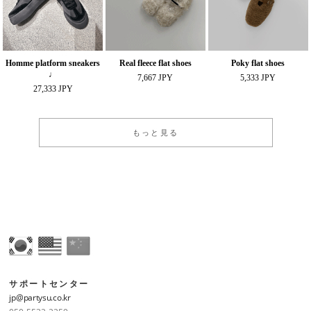
Homme platform sneakers
Real fleece flat shoes
Poky flat shoes
♩
7,667 JPY
5,333 JPY
27,333 JPY
もっと見る
サポートセンター
jp@partysu.co.kr