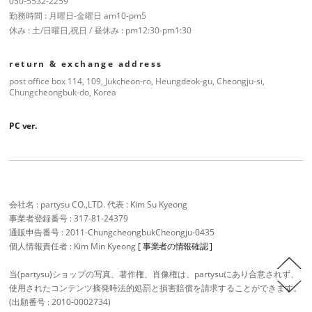
050-5532-2259
勤務時間 : 月曜日-金曜日 am10-pm5
休み : 土/日曜日,祝日 / 昼休み : pm12:30-pm1:30
return & exchange address
post office box 114, 109, Jukcheon-ro, Heungdeok-gu, Cheongju-si,
Chungcheongbuk-do, Korea
PC ver.
会社名 : partysu CO.,LTD. 代表 : Kim Su Kyeong
事業者登録番号 : 317-81-24379
通販申告番号 : 2011-ChungcheongbukCheongju-0435
個人情報責任者 : Kim Min Kyeong
[ 事業者の情報確認 ]
当(partysu)ショップの写真、著作権、肖像権は、partysuにあり合意されず、
使用されたコンテンツ摘発時法的処罰と損害賠償を請求することができます。
(出願番号 : 2010-0002734)