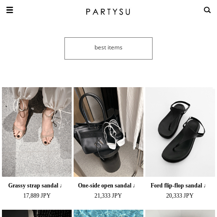
Grassy strap sandal ♩
One-side open sandal ♩
Ford flip-flop sandal ♩
17,889 JPY
21,333 JPY
20,333 JPY