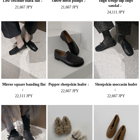
Low cowhide black flat ♩
Oliver mesh pumps ♩
High wedge flip-flops
sandal ♩
21,667 JPY
21,667 JPY
24,111 JPY
Mirror square banding flat
Pepper sheepskin loafer ♩
Sheepskin moccasin loafer
♩
♩
22,667 JPY
22,111 JPY
22,667 JPY