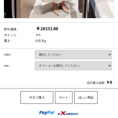
￥20333.00
割引価格 :
ポイント :
￥0
重さ :
0.85 Kg
color :
size :
￥
0
合計購入金額:
今すぐ購入
カート
ほしい商品