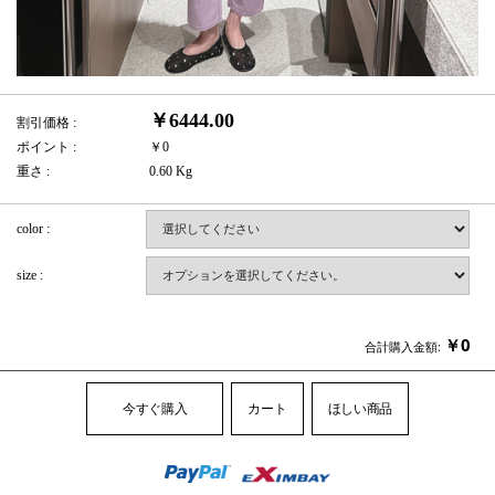
￥6444.00
割引価格 :
ポイント :
￥0
重さ :
0.60 Kg
color :
size :
￥
0
合計購入金額:
今すぐ購入
カート
ほしい商品