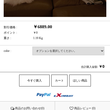
￥6889.00
割引価格 :
ポイント :
￥0
重さ :
1.19 Kg
color :
￥
0
合計購入金額:
今すぐ購入
カート
ほしい商品
商品のお問い合わせ(0)
商品レビュー (0)