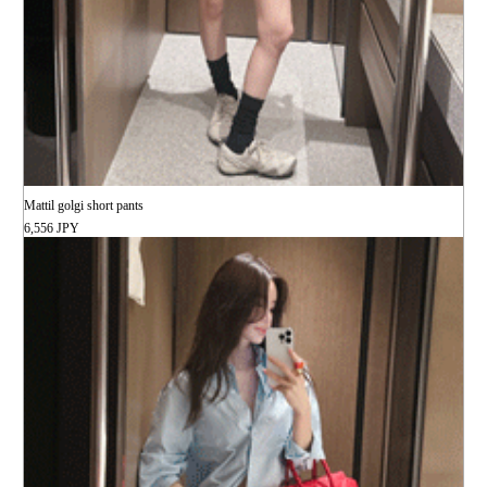
Mattil golgi short pants
6,556 JPY