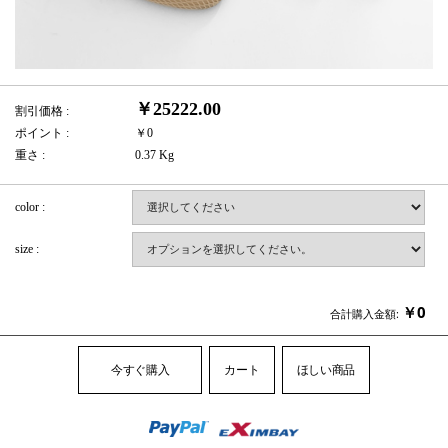
￥25222.00
割引価格 :
ポイント :
￥0
重さ :
0.37 Kg
color :
size :
￥
0
合計購入金額:
今すぐ購入
カート
ほしい商品