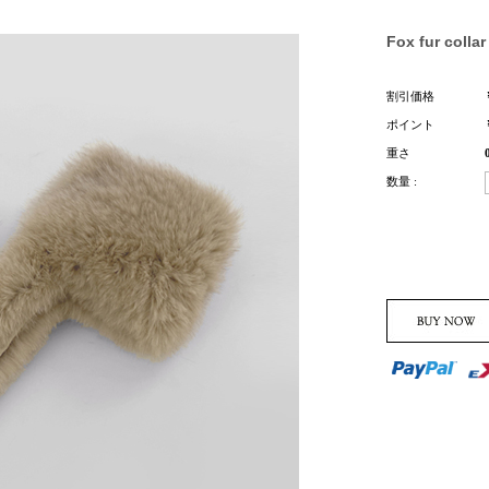
Fox fur collar
割引価格
ポイント
重さ
数量 :