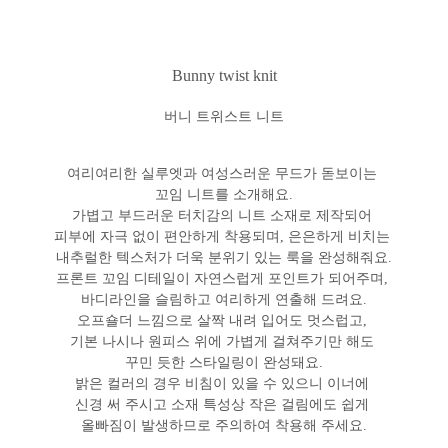
Bunny twist knit
버니 트위스트 니트
여리여리한 실루엣과 여성스러운 무드가 돋보이는
꼬임 니트를 소개해요.
가볍고 부드러운 터치감의 니트 소재로 제작되어
피부에 자극 없이 편안하게 착용되며, 은은하게 비치는
내추럴한 텍스처가 더욱 분위기 있는 룩을 완성해줘요.
프론트 꼬임 디테일이 자연스럽게 포인트가 되어주며,
바디라인을 슬림하고 여리하게 연출해 드려요.
오프숄더 느낌으로 살짝 내려 입어도 멋스럽고,
기본 나시나 원피스 위에 가볍게 걸쳐주기만 해도
꾸민 듯한 스타일링이 완성돼요.
밝은 컬러의 경우 비침이 있을 수 있으니 이너에
신경 써 주시고 소재 특성상 작은 걸림에도 쉽게
올빠짐이 발생하므로 주의하여 착용해 주세요.