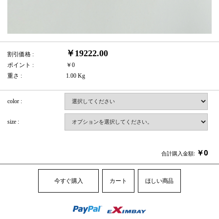
￥19222.00
割引価格 :
ポイント :
￥0
重さ :
1.00 Kg
color :
size :
￥
0
合計購入金額:
今すぐ購入
カート
ほしい商品