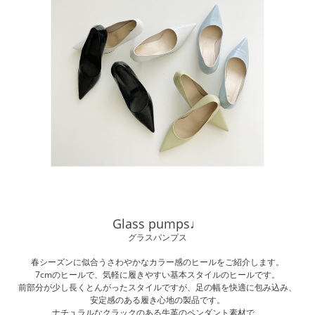
Glass pumps♩
グラスパンプス
春シ
ー
ズンに似合うさわやかなカラ
ー
感のヒ
ー
ルをご紹介します。
7cm
のヒ
ー
ルで、
気軽
に履きやすい基本スタイルのヒ
ー
ルです。
前部分が少し長くとんがったスタイルですが、足の幅を快適に包み
込
み、
安定感のある履き心地の製品です。
ナチュラルなクラックのある牛革のペンダント素材で、