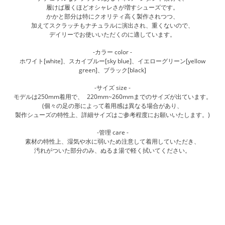
履けば履くほどオシャレさが
増
すシュ
ー
ズです。
かかと部分は特にクオリティ高く製作されつつ、
加えてスクラッチもナチュラルに演出され、重くないので、
デイリ
ー
でお使いいただくのに適しています。
-
カラ
ー
color -
ホワイト
[white]
、スカイブル
ー
[sky blue]
、イエロ
ー
グリ
ー
ン
[yellow
green]
、ブラック
[black]
-
サイズ
size -
モデルは
250mm
着用で、
220mm~260mm
までのサイズが出ています。
(
個
々
の足の形によって着用感は異なる場合があり、
製作シュ
ー
ズの特性上、詳細サイズはご
参
考程度にお願いいたします。
)
-
管理
care -
素材の特性上、
湿気
や水に弱いため注意して着用していただき、
汚れがついた部分のみ、ぬるま湯で
軽
く拭いてください。