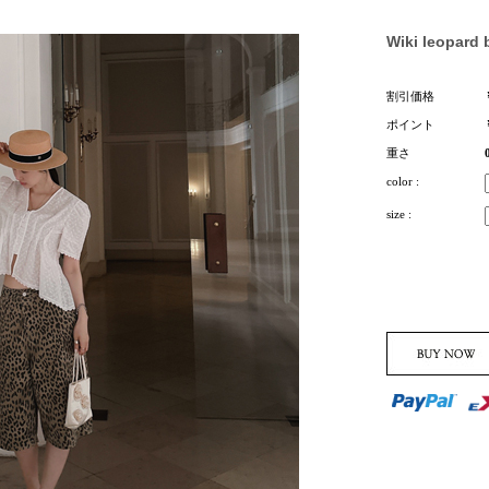
Wiki leopard
割引価格
ポイント
重さ
color :
size :