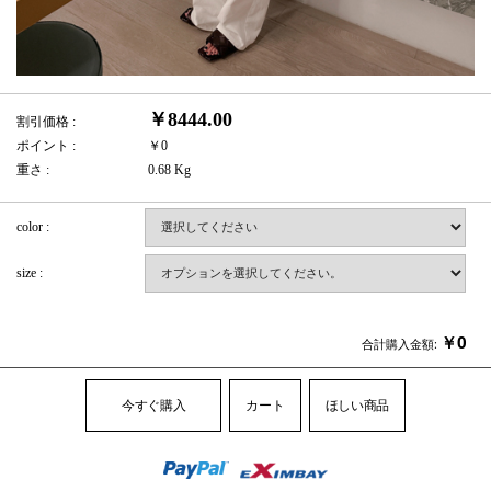
￥8444.00
割引価格 :
ポイント :
￥0
重さ :
0.68 Kg
color :
size :
￥
0
合計購入金額:
今すぐ購入
カート
ほしい商品