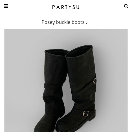
Posey buckle boots ♩