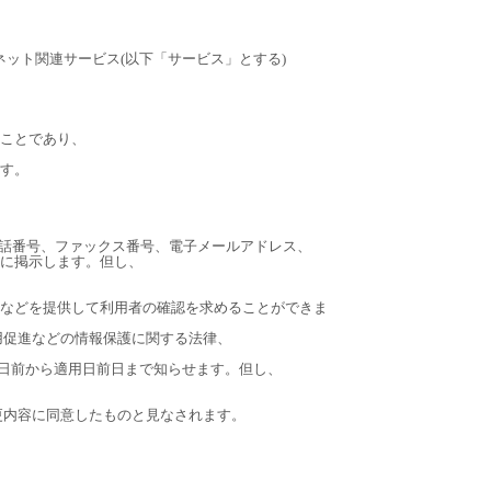
ネット
関連
サ
ー
ビス
(
以下
「サ
ー
ビス」
とする
)
ことであり
、
す
。
話番
号、ファックス番号、
電子
メ
ー
ルアドレス
、
に
掲示
します
。但し、
などを
提供
して
利用者
の
確認
を
求
めることができま
用促進などの情報保護に関する法律、
日前
から
適用日前日
まで
知らせます。
但し、
更内容
に
同意
したものと見なされます。